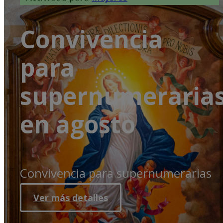
Convivencia
para
supernumeraria
en agosto
Convivencia para supernumerarias
Ver más detalles