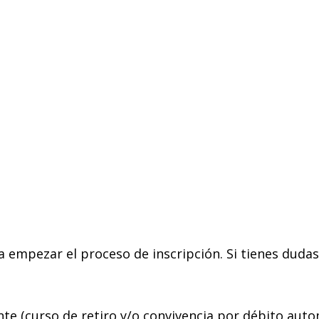
ra empezar el proceso de inscripción. Si tienes dudas
e (curso de retiro y/o convivencia por débito auto