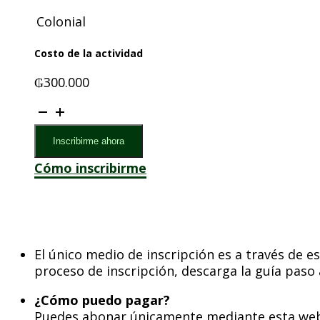
Colonial
Costo de la actividad
₲
300.000
Curso
de
retiro
Inscribirme ahora
para
Cómo inscribirme
secundarias
en
abril
cantidad
El único medio de inscripción es a través de e
proceso de inscripción, descarga la guía paso 
¿Cómo puedo pagar?
Puedes abonar únicamente mediante esta web a