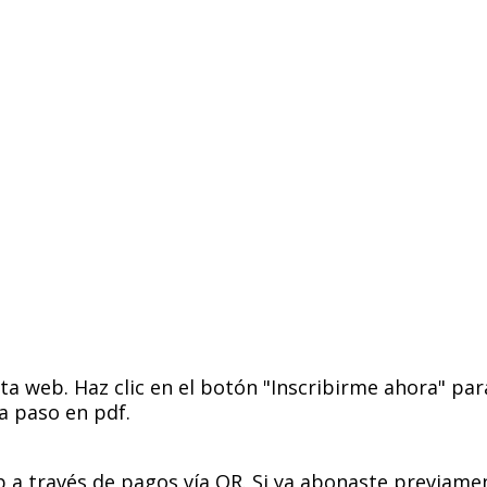
sta web. Haz clic en el botón "Inscribirme ahora" pa
a paso en pdf.
 través de pagos vía QR. Si ya abonaste previament