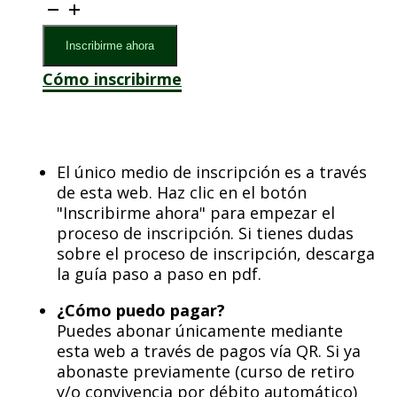
Curso
de
Retiro
Inscribirme ahora
para
Cómo inscribirme
Numerarios
en
julio
cantidad
El único medio de inscripción es a través
de esta web. Haz clic en el botón
"Inscribirme ahora" para empezar el
proceso de inscripción. Si tienes dudas
sobre el proceso de inscripción, descarga
la guía paso a paso en pdf.
¿Cómo puedo pagar?
Puedes abonar únicamente mediante
esta web a través de pagos vía QR. Si ya
abonaste previamente (curso de retiro
y/o convivencia por débito automático)